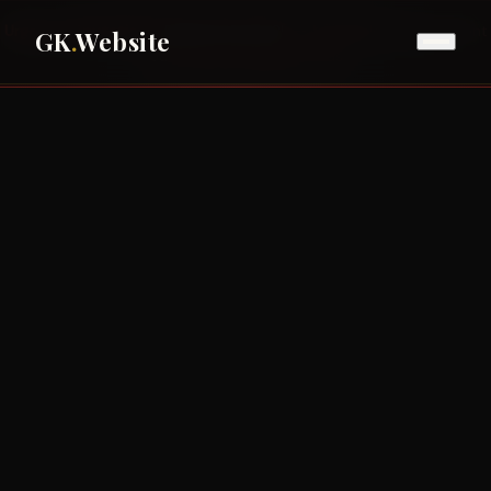
Urgence réputation ?
Réponse sous 2h —
📞 appelez directement
GK
.
Website
ou
prenez un rendez-vous